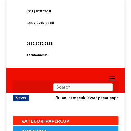
(031) 870 7618
0852 5782 2188
0852 5782 2188
saranamesin
News
Bulan ini masuk lewat pasar soponyono
KATEGORI PAPERCUP