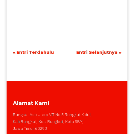
« Entri Terdahulu
Entri Selanjutnya »
Alamat Kami
Rungkut Asri Utara VII No 5 Rungkut Kidul,
Kali Rungkut, Kec. Rungkut, Kota SBY,
Jawa Timur 60293