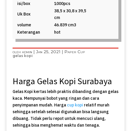
isi/box
1000pcs
38,5 x 30,8 x 39,5
Uk Box
cm
volume
46.839 cm3
Keterangan
hot
oleh
admin
|
Jan 25, 2021
|
Paper Cup
gelas kopi
Harga Gelas Kopi Surabaya
Gelas Kopi kertas lebih praktis dibanding dengan gelas
kaca. Mempunyai bobot yang ringan dan cara
penyimpanan mudah. Harga
cup kopi
relatif murah
sehingga setelah selesai digunakan bisa langsung
dibuang. Tidak perlu repot untuk mencuci ulang,
sehingga bisa menghemat waktu dan tenaga.