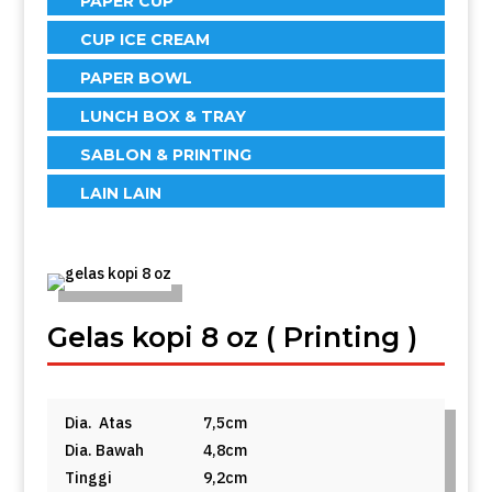
PAPER CUP
CUP ICE CREAM
PAPER BOWL
LUNCH BOX & TRAY
SABLON & PRINTING
LAIN LAIN
Gelas kopi 8 oz ( Printing )
Dia. Atas
7,5cm
Dia. Bawah
4,8cm
Tinggi
9,2cm