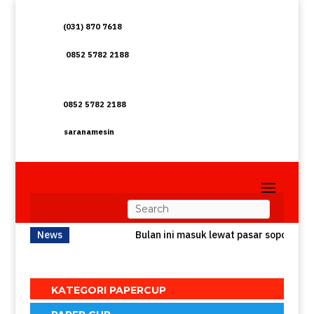
(031) 870 7618
0852 5782 2188
0852 5782 2188
saranamesin
News
Bulan ini masuk lewat pasar soponyono
KATEGORI PAPERCUP