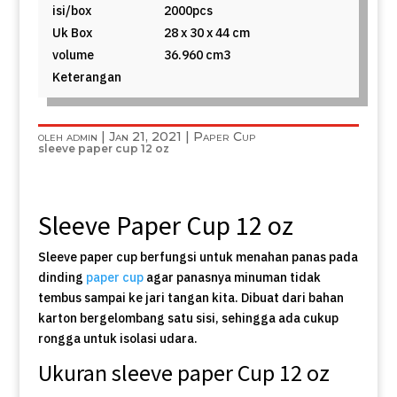
isi/box
2000pcs
Uk Box
28 x 30 x 44 cm
volume
36.960 cm3
Keterangan
oleh
admin
|
Jan 21, 2021
|
Paper Cup
sleeve paper cup 12 oz
Sleeve Paper Cup 12 oz
Sleeve paper cup berfungsi untuk menahan panas pada
dinding
paper cup
agar panasnya minuman tidak
tembus sampai ke jari tangan kita. Dibuat dari bahan
karton bergelombang satu sisi, sehingga ada cukup
rongga untuk isolasi udara.
Ukuran sleeve paper Cup 12 oz