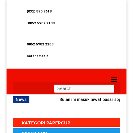
(031) 870 7618
0852 5782 2188
0852 5782 2188
saranamesin
News
Bulan ini masuk lewat pasar soponyono
KATEGORI PAPERCUP